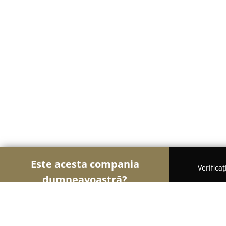
Este acesta compania
Verifica
dumneavoastră?
Șoimii Florăriilor
Florării, Flori Online, Aranjame