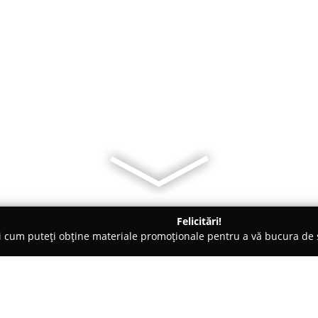
Felicitări!
ți cum puteți obține materiale promoționale pentru a vă bucura d
nte Florale - Drăgăşani
Floraria Denisei Drăgășani