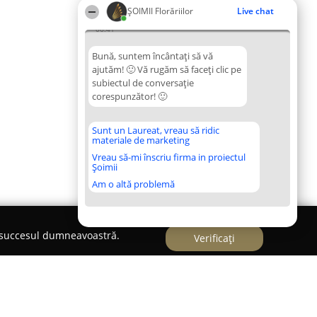
ȘOIMII Florăriilor
Live chat
06:41
Bună, suntem încântați să vă
ajutăm! 🙂 Vă rugăm să faceți clic pe
subiectul de conversație
corespunzător! 🙂
Sunt un Laureat, vreau să ridic
materiale de marketing
Vreau să-mi înscriu firma in proiectul
Șoimii
Am o altă problemă
e succesul dumneavoastră.
Verificați