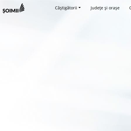
Câștigătorii
Județe și orașe