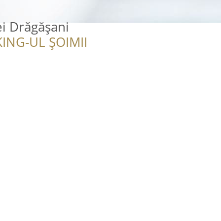
ei Drăgășani
ING-UL ȘOIMII