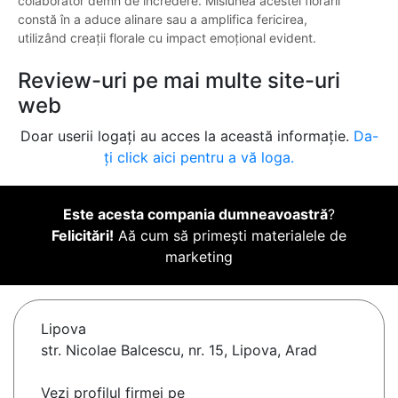
colaborator demn de încredere. Misiunea acestei florării
constă în a aduce alinare sau a amplifica fericirea,
utilizând creații florale cu impact emoțional evident.
Review-uri pe mai multe site-uri
web
Doar userii logați au acces la această informație.
Da-
ți click aici pentru a vă loga.
Este acesta compania dumneavoastră
?
Felicitări!
Aă cum să primești materialele de
marketing
Lipova
str. Nicolae Balcescu, nr. 15, Lipova, Arad
Vezi profilul firmei pe