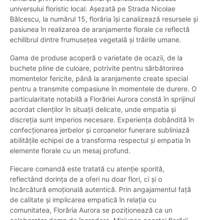
universului floristic local. Așezată pe Strada Nicolae
Bălcescu, la numărul 15, florăria își canalizează resursele și
pasiunea în realizarea de aranjamente florale ce reflectă
echilibrul dintre frumusețea vegetală și trăirile umane.
Gama de produse acoperă o varietate de ocazii, de la
buchete pline de culoare, potrivite pentru sărbătorirea
momentelor fericite, până la aranjamente create special
pentru a transmite compasiune în momentele de durere. O
particularitate notabilă a Florăriei Aurora constă în sprijinul
acordat clienților în situații delicate, unde empatia și
discreția sunt imperios necesare. Experiența dobândită în
confecționarea jerbelor și coroanelor funerare subliniază
abilitățile echipei de a transforma respectul și empatia în
elemente florale cu un mesaj profund.
Fiecare comandă este tratată cu atenție sporită,
reflectând dorința de a oferi nu doar flori, ci și o
încărcătură emoțională autentică. Prin angajamentul față
de calitate și implicarea empatică în relația cu
comunitatea, Florăria Aurora se poziționează ca un