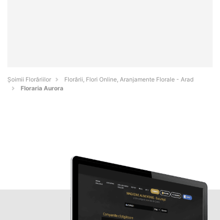
Șoimii Florăriilor
Florării, Flori Online, Aranjamente Florale - Arad
Floraria Aurora