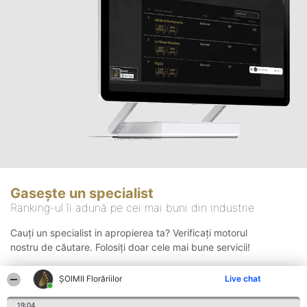
Gasește un specialist
Ranking-ul îi adună pe cei mai buni din industrie
Cauți un specialist in apropierea ta? Verificați motorul
nostru de căutare. Folosiți doar cele mai bune servicii!
ȘOIMII Florăriilor
Live chat
Căutare
19:04