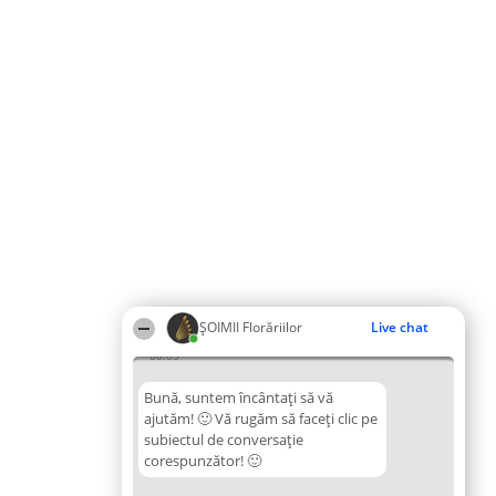
ȘOIMII Florăriilor
Live chat
08:05
Bună, suntem încântați să vă
ajutăm! 🙂 Vă rugăm să faceți clic pe
subiectul de conversație
corespunzător! 🙂