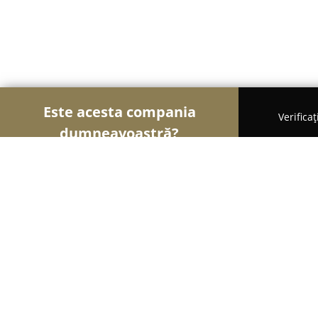
Este acesta compania
Verifica
dumneavoastră?
Șoimii Florăriilor
Florării, Flori Online, Aranjame
Fleurange