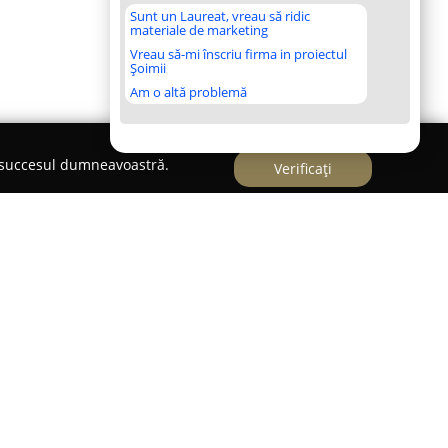
Sunt un Laureat, vreau să ridic
materiale de marketing
Vreau să-mi înscriu firma in proiectul
Șoimii
Am o altă problemă
e succesul dumneavoastră.
Verificați
lorărie de referință în Baia Mare, apreciată
 înalt al buchetelor și aranjamentelor florale pe
entată spre transformarea fiecărui eveniment
morabilă, această florărie online propune o