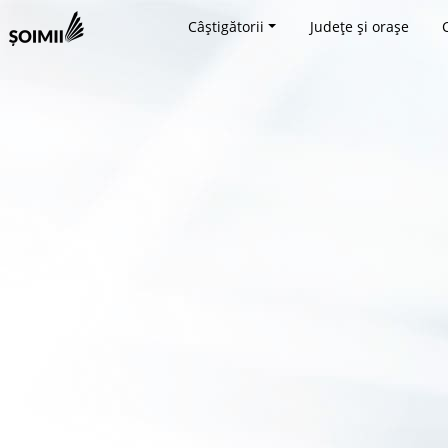
Câștigătorii
Județe și orașe