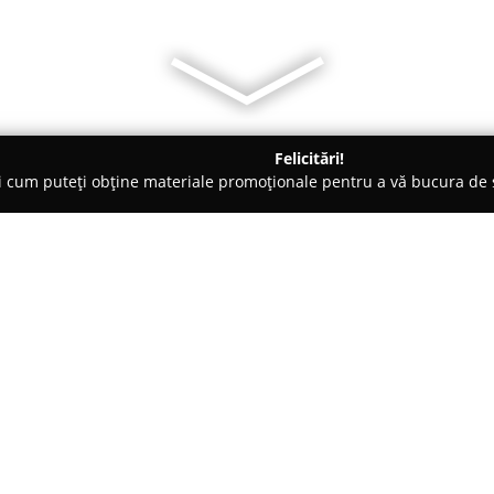
Felicitări!
ți cum puteți obține materiale promoționale pentru a vă bucura d
nte Florale - Baia Mare
Fleurange
Despre companie:
Fleurange
se evidențiază ca o f
pentru varietatea și standardul
care le pune la dispoziție. Ori
important într-o experiență me
Arată mai multe >>