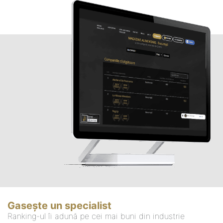
Gasește un specialist
Ranking-ul îi adună pe cei mai buni din industrie