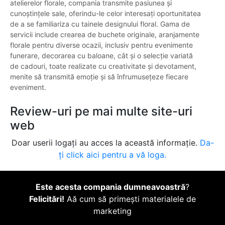
atelierelor florale, compania transmite pasiunea și
cunoștințele sale, oferindu-le celor interesați oportunitatea
de a se familiariza cu tainele designului floral. Gama de
servicii include crearea de buchete originale, aranjamente
florale pentru diverse ocazii, inclusiv pentru evenimente
funerare, decorarea cu baloane, cât și o selecție variată
de cadouri, toate realizate cu creativitate și devotament,
menite să transmită emoție și să înfrumusețeze fiecare
eveniment.
Review-uri pe mai multe site-uri
web
Doar userii logați au acces la această informație.
Da-
ți click aici pentru a vă loga.
Este acesta compania dumneavoastră
?
Felicitări!
Aă cum să primești materialele de
marketing