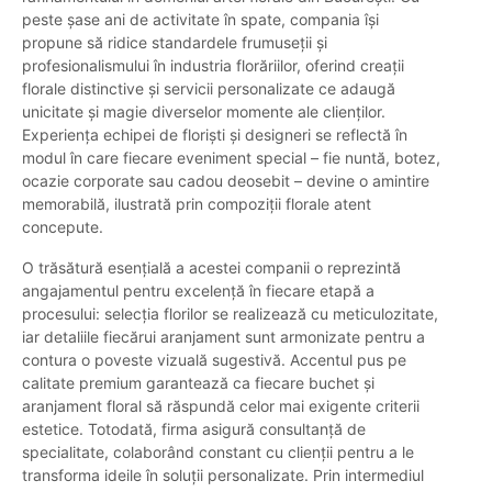
peste șase ani de activitate în spate, compania își
propune să ridice standardele frumuseții și
profesionalismului în industria florăriilor, oferind creații
florale distinctive și servicii personalizate ce adaugă
unicitate și magie diverselor momente ale clienților.
Experiența echipei de floriști și designeri se reflectă în
modul în care fiecare eveniment special – fie nuntă, botez,
ocazie corporate sau cadou deosebit – devine o amintire
memorabilă, ilustrată prin compoziții florale atent
concepute.
O trăsătură esențială a acestei companii o reprezintă
angajamentul pentru excelență în fiecare etapă a
procesului: selecția florilor se realizează cu meticulozitate,
iar detaliile fiecărui aranjament sunt armonizate pentru a
contura o poveste vizuală sugestivă. Accentul pus pe
calitate premium garantează ca fiecare buchet și
aranjament floral să răspundă celor mai exigente criterii
estetice. Totodată, firma asigură consultanță de
specialitate, colaborând constant cu clienții pentru a le
transforma ideile în soluții personalizate. Prin intermediul