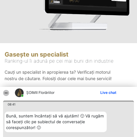
Gasește un specialist
Ranking-ul îi adună pe cei mai buni din industrie
Cauți un specialist in apropierea ta? Verificați motorul
nostru de căutare. Folosiți doar cele mai bune servicii!
ȘOIMII Florăriilor
Live chat
Căutare
08:41
Bună, suntem încântați să vă ajutăm! 🙂 Vă rugăm
să faceți clic pe subiectul de conversație
corespunzător! 🙂