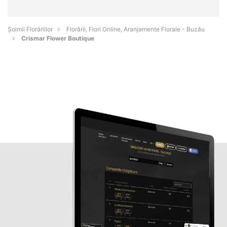
Șoimii Florăriilor
Florării, Flori Online, Aranjamente Florale - Buzău
Crismar Flower Boutique