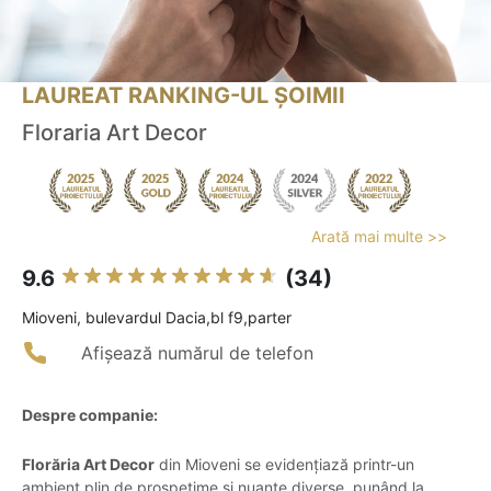
LAUREAT RANKING-UL ȘOIMII
Floraria Art Decor
Arată mai multe >>
9.6
(34)
Mioveni, bulevardul Dacia,bl f9,parter
Afișează numărul de telefon
Despre companie:
Florăria Art Decor
din Mioveni se evidențiază printr-un
ambient plin de prospețime și nuanțe diverse, punând la