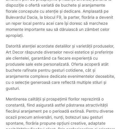
dispoziție o ofertă variată de buchete și aranjamente
florale concepute cu atenție și dedicare. Amplasată pe
Bulevardul Dacia, la blocul F9, la parter, florăria a devenit
un reper local pentru acei care își doresc să marcheze
momente importante sau să dăruiască un zâmbet celor
apropiați.
Datorită atenției acordate detaliilor și varietății produselor,
Art Decor răspunde diverselor nevoi estetice și preferințe
ale clientelei, garantând ca fiecare experiență cu
produsele sale este personalizată. Oferta acoperă atât
buchete rafinate pentru gesturi cotidiene, cât și
aranjamente complexe dedicate evenimentelor deosebite,
cu o selecție generoasă care reflectă multiple stiluri și
gusturi.
Mentinerea calității și prospețimii florilor reprezintă o
constantă, fiind asigurată astfel păstrarea atractivității
fiecărui aranjament pe o perioadă extinsă. Pentru diverse
ocazii precum aniversări, nunți, botezuri sau gesturi
spontane, florăria propune opțiuni creative, adaptate