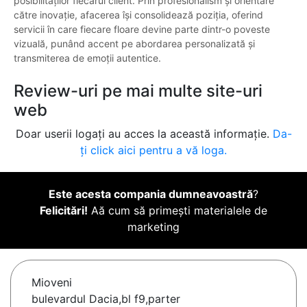
posibilităților fiecărui client. Prin profesionalism și orientare
către inovație, afacerea își consolidează poziția, oferind
servicii în care fiecare floare devine parte dintr-o poveste
vizuală, punând accent pe abordarea personalizată și
transmiterea de emoții autentice.
Review-uri pe mai multe site-uri
web
Doar userii logați au acces la această informație.
Da-
ți click aici pentru a vă loga.
Este acesta compania dumneavoastră
?
Felicitări!
Aă cum să primești materialele de
marketing
Mioveni
bulevardul Dacia,bl f9,parter