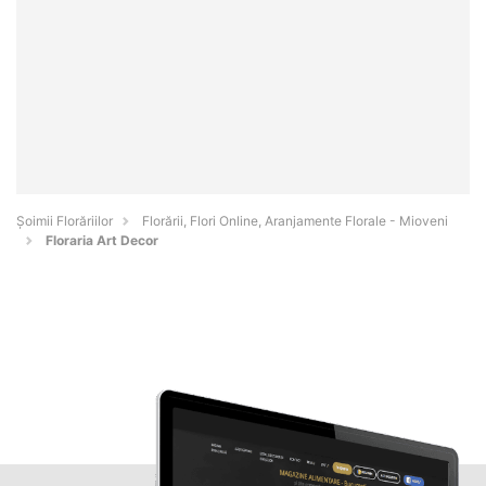
Șoimii Florăriilor
Florării, Flori Online, Aranjamente Florale - Mioveni
Floraria Art Decor