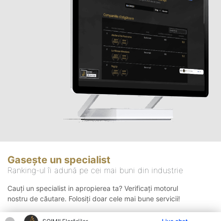
Gasește un specialist
Ranking-ul îi adună pe cei mai buni din industrie
Cauți un specialist in apropierea ta? Verificați motorul
nostru de căutare. Folosiți doar cele mai bune servicii!