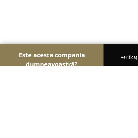
Este acesta compania
Verifica
dumneavoastră?
Șoimii Florăriilor
Florării, Flori Online, Aranjame
Florarie Constanta - Prima Donna