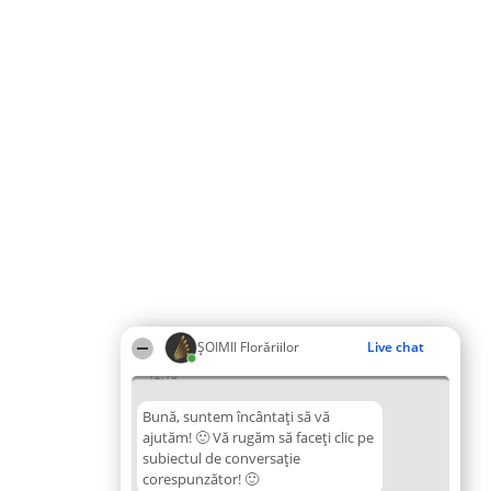
ȘOIMII Florăriilor
Live chat
12:10
Bună, suntem încântați să vă
ajutăm! 🙂 Vă rugăm să faceți clic pe
subiectul de conversație
corespunzător! 🙂