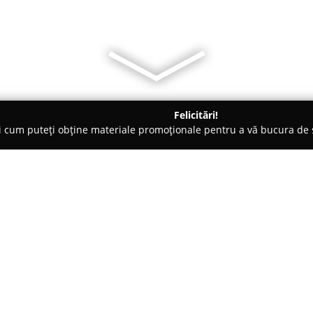
Felicitări!
ți cum puteți obține materiale promoționale pentru a vă bucura d
nte Florale - Constanţa
Florarie Constanta - Prima Donna
Despre companie:
Localizată în centrul municipiu
57,
Florarie Prima Donna
este 
sau aranjament floral este reali