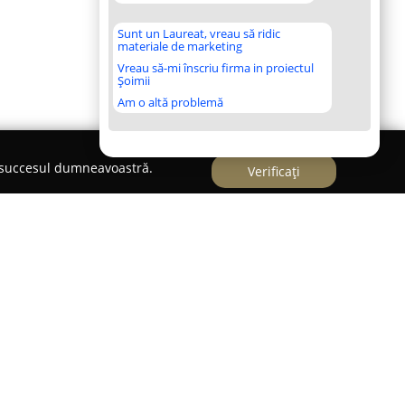
Sunt un Laureat, vreau să ridic
materiale de marketing
Vreau să-mi înscriu firma in proiectul
Șoimii
Am o altă problemă
e succesul dumneavoastră.
Verificați
lui Constanța, pe Strada Ștefan Mihăileanu nr.
un loc dedicat artei florale, unde fiecare buchet
zat cu grijă și atenție pentru a reda trăirile