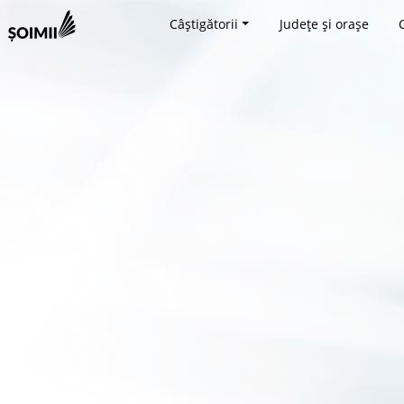
Câștigătorii
Județe și orașe