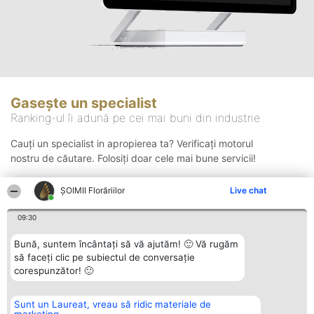
Gasește un specialist
Ranking-ul îi adună pe cei mai buni din industrie
Cauți un specialist in apropierea ta? Verificați motorul
nostru de căutare. Folosiți doar cele mai bune servicii!
ȘOIMII Florăriilor
Live chat
Căutare
09:30
Bună, suntem încântați să vă ajutăm! 🙂 Vă rugăm
să faceți clic pe subiectul de conversație
corespunzător! 🙂
Sunt un Laureat, vreau să ridic materiale de
Organizator Ranking
Plebiscyt
Contact