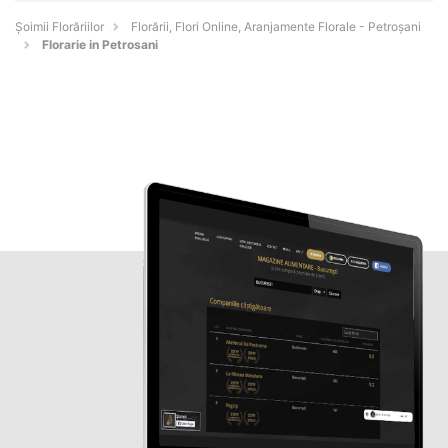
Șoimii Florăriilor
Florării, Flori Online, Aranjamente Florale - Petroşani
Florarie in Petrosani