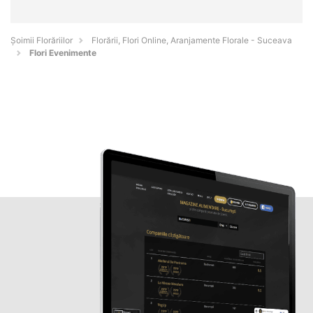
Șoimii Florăriilor
Florării, Flori Online, Aranjamente Florale - Suceava
Flori Evenimente