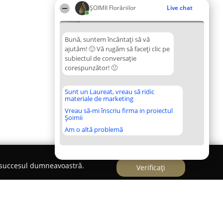
ȘOIMII Florăriilor
Live chat
19:32
Bună, suntem încântați să vă
ajutăm! 🙂 Vă rugăm să faceți clic pe
subiectul de conversație
corespunzător! 🙂
Sunt un Laureat, vreau să ridic
materiale de marketing
Vreau să-mi înscriu firma in proiectul
Șoimii
Am o altă problemă
e succesul dumneavoastră.
Verificați