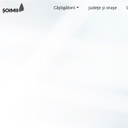
Câștigătorii
Județe și orașe