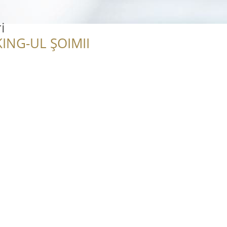
i
ING-UL ȘOIMII