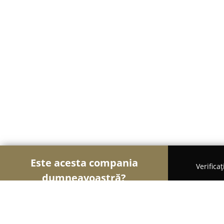
Este acesta compania
Verifica
dumneavoastră?
Șoimii Florăriilor
Florării, Flori Online, Aranjame