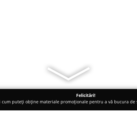
Felicitări!
ți cum puteți obține materiale promoționale pentru a vă bucura d
nte Florale - Bucureşti
Jobenul cu Flori