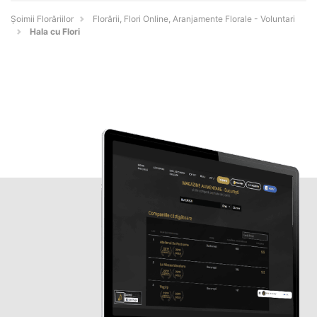
Șoimii Florăriilor
Florării, Flori Online, Aranjamente Florale - Voluntari
Hala cu Flori