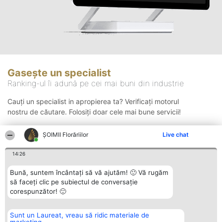
Gasește un specialist
Ranking-ul îi adună pe cei mai buni din industrie
Cauți un specialist in apropierea ta? Verificați motorul
nostru de căutare. Folosiți doar cele mai bune servicii!
ȘOIMII Florăriilor
Live chat
Căutare
14:26
Bună, suntem încântați să vă ajutăm! 🙂 Vă rugăm
să faceți clic pe subiectul de conversație
corespunzător! 🙂
Sunt un Laureat, vreau să ridic materiale de
Organizator Ranking
Plebiscyt
Contact