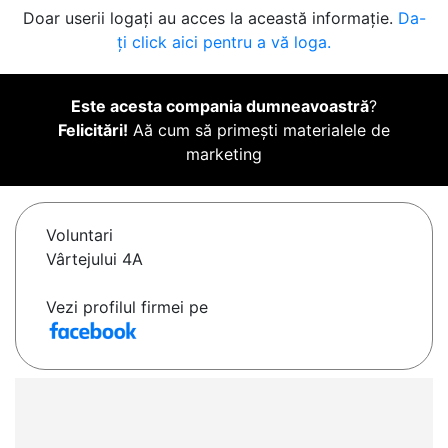
Doar userii logați au acces la această informație.
Da-
ți click aici pentru a vă loga.
Este acesta compania dumneavoastră
?
Felicitări!
Aă cum să primești materialele de
marketing
Voluntari
Vârtejului 4A
Vezi profilul firmei pe