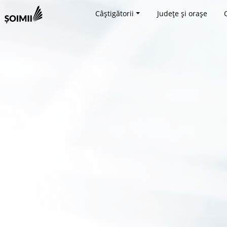
Câștigătorii
Județe și orașe