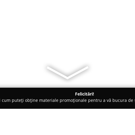
Felicitări!
ți cum puteți obține materiale promoționale pentru a vă bucura d
nte Florale - Ovidiu
Aranjamente Florale Nunti Constanta Gabr