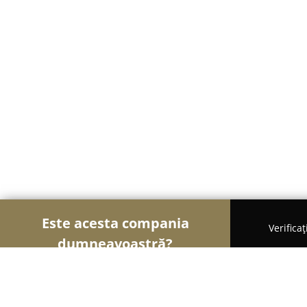
Este acesta compania
Verifica
dumneavoastră?
Șoimii Florăriilor
Florării, Flori Online, Aranjame