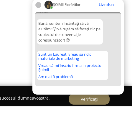
ȘOIMII Florăriilor
Live chat
22:06
Bună, suntem încântați să vă
ajutăm! 🙂 Vă rugăm să faceți clic pe
subiectul de conversație
corespunzător! 🙂
Sunt un Laureat, vreau să ridic
materiale de marketing
Vreau să-mi înscriu firma in proiectul
Șoimii
Am o altă problemă
e succesul dumneavoastră.
Verificați
iela