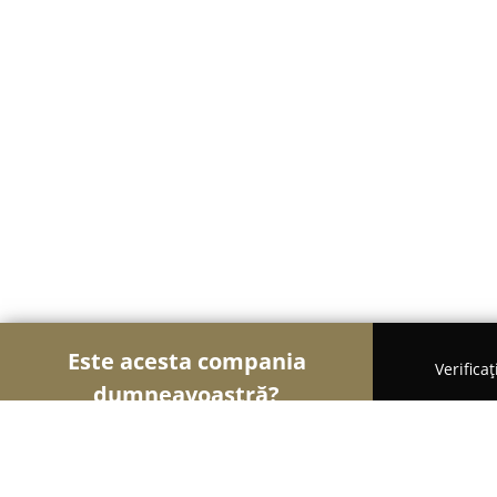
Este acesta compania
Verifica
dumneavoastră?
Șoimii Florăriilor
Florării, Flori Online, Aranjame