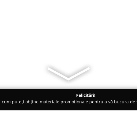
Felicitări!
ți cum puteți obține materiale promoționale pentru a vă bucura d
nte Florale - Călăraşi
Floraria IRIS Calarasi