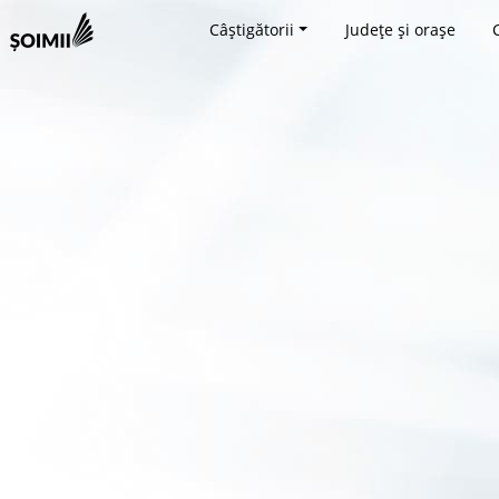
Câștigătorii
Județe și orașe