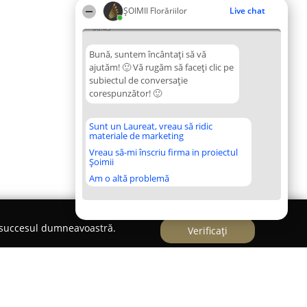
ȘOIMII Florăriilor
Live chat
06:43
Bună, suntem încântați să vă
ajutăm! 🙂 Vă rugăm să faceți clic pe
subiectul de conversație
corespunzător! 🙂
Sunt un Laureat, vreau să ridic
materiale de marketing
Vreau să-mi înscriu firma in proiectul
Șoimii
Am o altă problemă
e succesul dumneavoastră.
Verificați