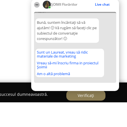
ȘOIMII Florăriilor
Live chat
02:51
Bună, suntem încântați să vă
ajutăm! 🙂 Vă rugăm să faceți clic pe
subiectul de conversație
corespunzător! 🙂
Sunt un Laureat, vreau să ridic
materiale de marketing
Vreau să-mi înscriu firma in proiectul
Șoimii
Am o altă problemă
e succesul dumneavoastră.
Verificați