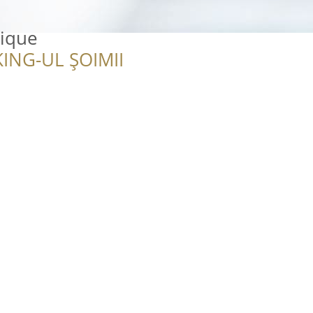
tique
ING-UL ȘOIMII