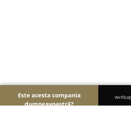
Este acesta compania
Verifica
dumneavoastră?
Șoimii Florăriilor
Florării, Flori Online, Aranjame