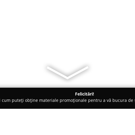
Felicitări!
ți cum puteți obține materiale promoționale pentru a vă bucura d
nte Florale - Piatra Neamţ
Flori de vis Antique