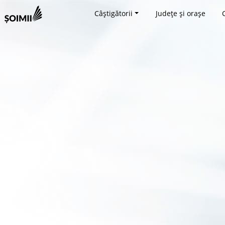
Câștigătorii
Județe și orașe