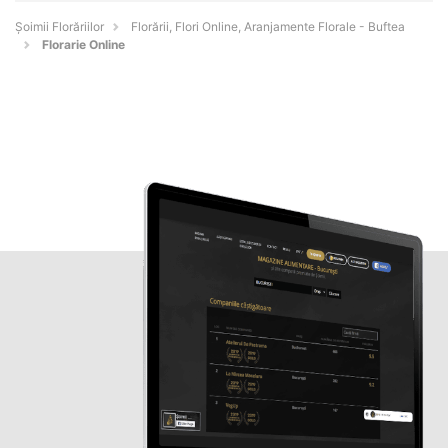
Șoimii Florăriilor
Florării, Flori Online, Aranjamente Florale - Buftea
Florarie Online