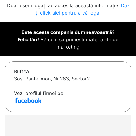
Doar userii logați au acces la această informație.
Da-
ți click aici pentru a vă loga.
Este acesta compania dumneavoastră
?
Felicitări!
Aă cum să primești materialele de
marketing
Buftea
Sos. Pantelimon, Nr.283, Sector2
Vezi profilul firmei pe