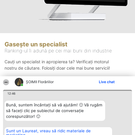
Gasește un specialist
Ranking-ul îi adună pe cei mai buni din industrie
Cauți un specialist in apropierea ta? Verificați motorul
nostru de căutare. Folosiți doar cele mai bune servicii!
ȘOIMII Florăriilor
Live chat
Căutare
12:46
Bună, suntem încântați să vă ajutăm! 🙂 Vă rugăm
să faceți clic pe subiectul de conversație
corespunzător! 🙂
Sunt un Laureat, vreau să ridic materiale de
Organizator Ranking
Plebiscyt
Contact