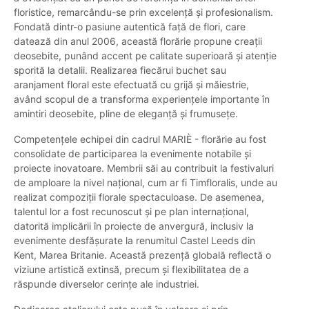
floristice, remarcându-se prin excelență și profesionalism.
Fondată dintr-o pasiune autentică față de flori, care
datează din anul 2006, această florărie propune creații
deosebite, punând accent pe calitate superioară și atenție
sporită la detalii. Realizarea fiecărui buchet sau
aranjament floral este efectuată cu grijă și măiestrie,
având scopul de a transforma experiențele importante în
amintiri deosebite, pline de eleganță și frumusețe.
Competențele echipei din cadrul MARIÈ - florărie au fost
consolidate de participarea la evenimente notabile și
proiecte inovatoare. Membrii săi au contribuit la festivaluri
de amploare la nivel național, cum ar fi Timfloralis, unde au
realizat compoziții florale spectaculoase. De asemenea,
talentul lor a fost recunoscut și pe plan internațional,
datorită implicării în proiecte de anvergură, inclusiv la
evenimente desfășurate la renumitul Castel Leeds din
Kent, Marea Britanie. Această prezență globală reflectă o
viziune artistică extinsă, precum și flexibilitatea de a
răspunde diverselor cerințe ale industriei.