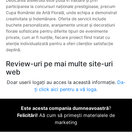
Dedicarea atelierului este pusă în valoare și prin
participarea la concursuri naționale prestigioase, precum
Cupa României de Artă Florală, unde echipa a demonstrat
creativitate și îndemânare. Oferta de servicii include
buchete personalizate, aranjamente unicat și decorațiuni
florale sofisticate pentru diferite tipuri de evenimente
private, cum ar fi nunțile, fiecare proiect fiind tratat cu
atenție individualizată pentru a oferi clienților satisfacție
deplină.
Review-uri pe mai multe site-uri
web
Doar userii logați au acces la această informație.
Da-
ți click aici pentru a vă loga.
Este acesta compania dumneavoastră
?
Felicitări!
Aă cum să primești materialele de
marketing