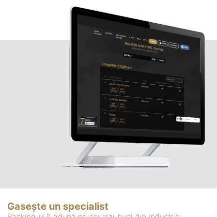
Gasește un specialist
Ranking-ul îi adună pe cei mai buni din industrie