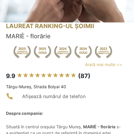
LAUREAT RANKING-UL ȘOIMII
MARIÈ - florărie
Arată mai multe >>
9.9
(87)
Târgu-Mureş, Strada Bolyai 40
Afișează numărul de telefon
Despre companie:
Situată în centrul orașului Târgu Mureș,
MARIÈ - florărie
s-
a evidențiat ca un punct de referință în domeniul artei