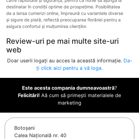
către rapiditate și siguranță, pentru ca florile să ajungă la
destinatar în condiții optime de prospețime. Posibilitatea
de a lansa comenzi online, împreună cu variantele diverse
și sigure de plată, reflectă preocuparea florăriei pentru a
asigura confortul și mulțumirea clienților.
Review-uri pe mai multe site-uri
web
Doar userii logați au acces la această informație.
Da-
ți click aici pentru a vă loga.
Este acesta compania dumneavoastră
?
Felicitări!
Aă cum să primești materialele de
marketing
Botoşani
Calea Națională nr. 40