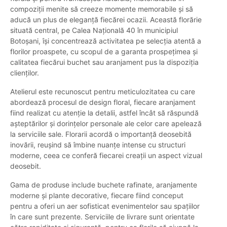
compoziții menite să creeze momente memorabile și să
aducă un plus de eleganță fiecărei ocazii. Această florărie
situată central, pe Calea Națională 40 în municipiul
Botoșani, își concentrează activitatea pe selecția atentă a
florilor proaspete, cu scopul de a garanta prospețimea și
calitatea fiecărui buchet sau aranjament pus la dispoziția
clienților.
Atelierul este recunoscut pentru meticulozitatea cu care
abordează procesul de design floral, fiecare aranjament
fiind realizat cu atenție la detalii, astfel încât să răspundă
așteptărilor și dorințelor personale ale celor care apelează
la serviciile sale. Florarii acordă o importanță deosebită
inovării, reușind să îmbine nuanțe intense cu structuri
moderne, ceea ce conferă fiecarei creații un aspect vizual
deosebit.
Gama de produse include buchete rafinate, aranjamente
moderne și plante decorative, fiecare fiind conceput
pentru a oferi un aer sofisticat evenimentelor sau spațiilor
în care sunt prezente. Serviciile de livrare sunt orientate