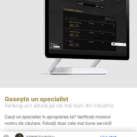
Gasește un specialist
Ranking-ul îi adună pe cei mai buni din industrie
Cauți un specialist in apropierea ta? Verificați motorul
nostru de căutare. Folosiți doar cele mai bune servicii!