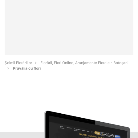
Șoimii Florăriilor
Florării, Flori Online, Aranjamente Florale - Botoşani
Prăvălia cu flori