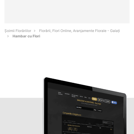
Șoimii Florăriilor
Florării, Flori Online, Aranjamente Florale - Galaţi
Hambar cu Flori