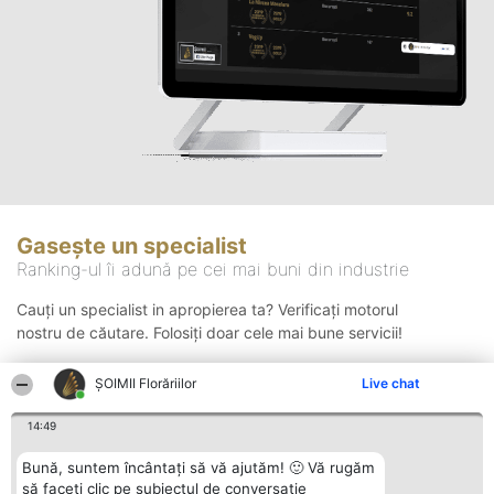
Gasește un specialist
Ranking-ul îi adună pe cei mai buni din industrie
Cauți un specialist in apropierea ta? Verificați motorul
nostru de căutare. Folosiți doar cele mai bune servicii!
ȘOIMII Florăriilor
Live chat
Căutare
14:49
Bună, suntem încântați să vă ajutăm! 🙂 Vă rugăm
să faceți clic pe subiectul de conversație