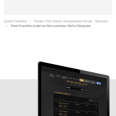
Șoimii Florăriilor
Florării, Flori Online, Aranjamente Florale - Botoşani
Pomi fructiferi,bulbi de flori,semințe-Vârfu Câmpului