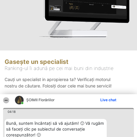
Gasește un specialist
Ranking-ul îi adună pe cei mai buni din industrie
Cauți un specialist in apropierea ta? Verificați motorul
nostru de căutare. Folosiți doar cele mai bune servicii!
ȘOIMII Florăriilor
Live chat
Căutare
04:18
Bună, suntem încântați să vă ajutăm! 🙂 Vă rugăm
să faceți clic pe subiectul de conversație
corespunzător! 🙂