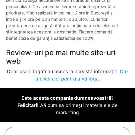
serviciu adaugă fiecărei oferte un caracter distinct și
personalizat. De asemenea, livrarea rapidă reprezintă o
prioritate, fiind realizată în cel mult 2 ore în București și
între 2 și 4 ore pe plan național, cu ajutorul curierilor
proprii, ceea ce asigură atât prospețimea produselor, cât
și integritatea acestora la destinație. Fiecare comandă
beneficiază de garanția satisfacției de 100%.
Review-uri pe mai multe site-uri
web
Doar userii logați au acces la această informație.
Da-
ți click aici pentru a vă loga.
Este acesta compania dumneavoastră
?
Felicitări!
Aă cum să primești materialele de
marketing