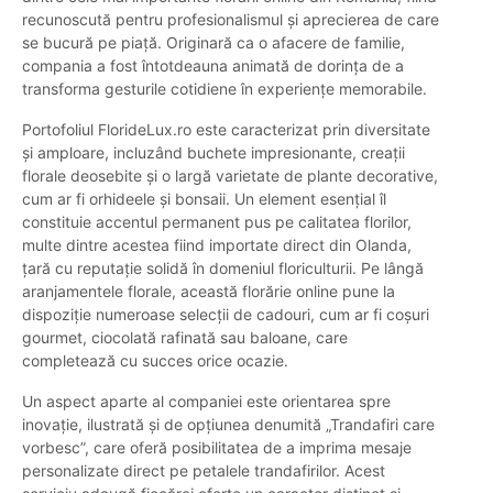
recunoscută pentru profesionalismul și aprecierea de care
se bucură pe piață. Originară ca o afacere de familie,
compania a fost întotdeauna animată de dorința de a
transforma gesturile cotidiene în experiențe memorabile.
Portofoliul FlorideLux.ro este caracterizat prin diversitate
și amploare, incluzând buchete impresionante, creații
florale deosebite și o largă varietate de plante decorative,
cum ar fi orhideele și bonsaii. Un element esențial îl
constituie accentul permanent pus pe calitatea florilor,
multe dintre acestea fiind importate direct din Olanda,
țară cu reputație solidă în domeniul floriculturii. Pe lângă
aranjamentele florale, această florărie online pune la
dispoziție numeroase selecții de cadouri, cum ar fi coșuri
gourmet, ciocolată rafinată sau baloane, care
completează cu succes orice ocazie.
Un aspect aparte al companiei este orientarea spre
inovație, ilustrată și de opțiunea denumită „Trandafiri care
vorbesc”, care oferă posibilitatea de a imprima mesaje
personalizate direct pe petalele trandafirilor. Acest