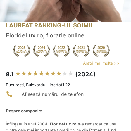
LAUREAT RANKING-UL ȘOIMII
FlorideLux.ro, florarie online
Arată mai multe >>
8.1
(2024)
Bucureşti, Bulevardul Libertatii 22
Afișează numărul de telefon
Despre companie:
Înființată în anul 2004,
FlorideLux.ro
s-a remarcat ca una
dintre cele mai importante florării online din România, fiind