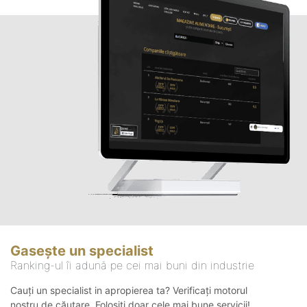
Gasește un specialist
Ranking-ul îi adună pe cei mai buni din industrie
Cauți un specialist in apropierea ta? Verificați motorul
nostru de căutare. Folosiți doar cele mai bune servicii!