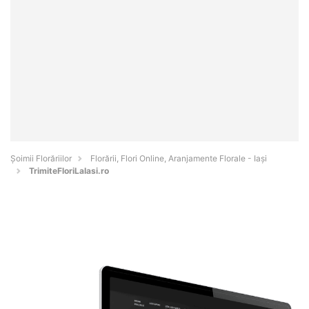
Șoimii Florăriilor
Florării, Flori Online, Aranjamente Florale - Iaşi
TrimiteFloriLaIasi.ro