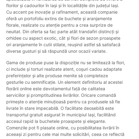
florilor și cadourilor în Iași și în localitățile din județul Iași.
Cu accent pe inovație și rafinament, această companie
oferă un portofoliu extins de buchete și aranjamente
florale, realizate cu atenție pentru a crea surprize de
neuitat. Din oferta sa fac parte atât trandafiri distincți și
orhidee cu aspect exotic, cât și flori de sezon proaspete
ori aranjamente în cutii stilate, reușind astfel să satisfacă
diverse gusturi și să răspundă unor ocazii variate.
Gama de produse puse la dispoziție nu se limitează la flori,
ci include și torturi realizate atent, coșuri cadou adaptate
preferințelor și alte produse menite să completeze
gesturile cu semnificație. Un element definitoriu al acestei
florării online este devotamentul față de calitatea
serviciilor și promptitudinea livrărilor. Oricare comandă
primește o atenție minuțioasă pentru ca produsele să fie
livrate în stare impecabilă. O facilitate deosebită este
transportul gratuit asigurat în municipiul Iași, facilitând
accesul rapid la buchetele proaspete și elegante.
Comenzile pot fi plasate online, cu posibilitatea livrării în
aceeași zi pentru cele mai multe solicitări, ceea ce reflectă