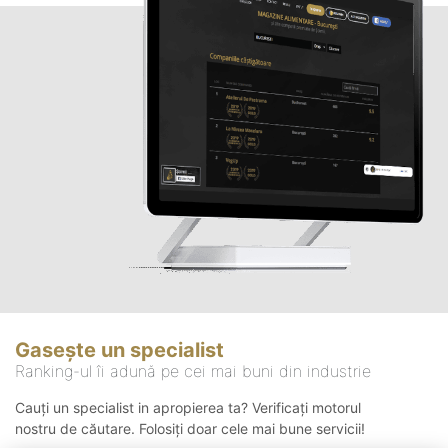
Gasește un specialist
Ranking-ul îi adună pe cei mai buni din industrie
Cauți un specialist in apropierea ta? Verificați motorul
nostru de căutare. Folosiți doar cele mai bune servicii!