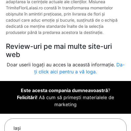
adaptarea la cerințele actuale ale clienților. Misiunea
TrimiteFloriLaIasi.ro constă în transformarea momentelor
obișnuite în amintiri prețioase, prin livrarea de flori și
cadouri care aduc emoție și bucurie, susținută de o echipă
dedicată ce menține standarde înalte de la selecția
produselor până la predarea acestora la destinație.
Review-uri pe mai multe site-uri
web
Doar userii logați au acces la această informație.
Da-
ți click aici pentru a vă loga.
Este acesta compania dumneavoastră
?
Felicitări!
Aă cum să primești materialele de
marketing
Iaşi