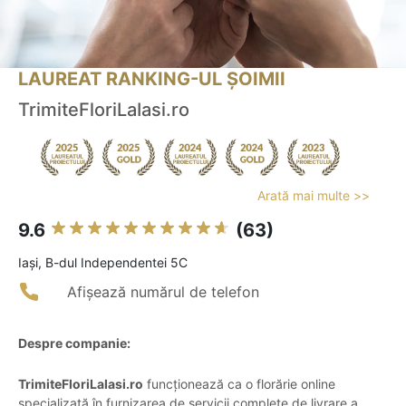
LAUREAT RANKING-UL ȘOIMII
TrimiteFloriLaIasi.ro
Arată mai multe >>
9.6
(63)
Iaşi, B-dul Independentei 5C
Afișează numărul de telefon
Despre companie:
TrimiteFloriLaIasi.ro
funcționează ca o florărie online
specializată în furnizarea de servicii complete de livrare a