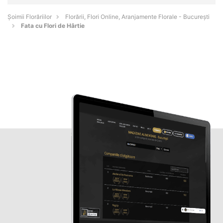
Șoimii Florăriilor
Florării, Flori Online, Aranjamente Florale - Bucureşti
Fata cu Flori de Hârtie