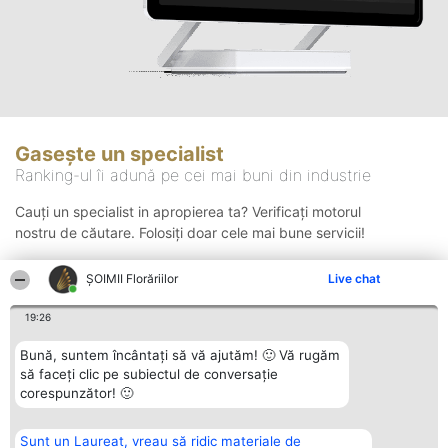
Gasește un specialist
Ranking-ul îi adună pe cei mai buni din industrie
Cauți un specialist in apropierea ta? Verificați motorul
nostru de căutare. Folosiți doar cele mai bune servicii!
ȘOIMII Florăriilor
Live chat
Căutare
19:26
Bună, suntem încântați să vă ajutăm! 🙂 Vă rugăm
să faceți clic pe subiectul de conversație
corespunzător! 🙂
Sunt un Laureat, vreau să ridic materiale de
Organizator Ranking
Plebiscyt
Contact