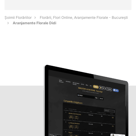
Șoimii Florăriilor
Florării, Flori Online, Aranjamente Florale - Bucureşti
Aranjamente Florale Didi