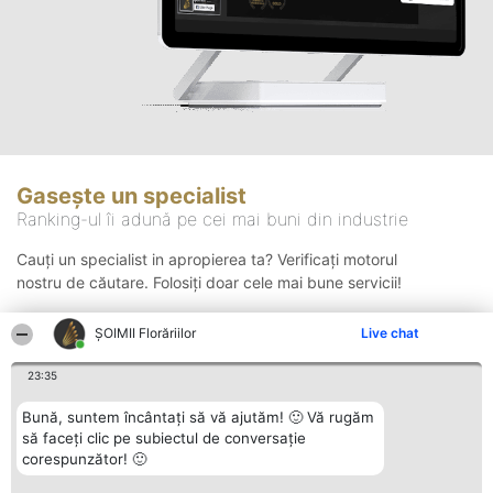
Gasește un specialist
Ranking-ul îi adună pe cei mai buni din industrie
Cauți un specialist in apropierea ta? Verificați motorul
nostru de căutare. Folosiți doar cele mai bune servicii!
ȘOIMII Florăriilor
Live chat
Căutare
23:35
Bună, suntem încântați să vă ajutăm! 🙂 Vă rugăm
să faceți clic pe subiectul de conversație
corespunzător! 🙂