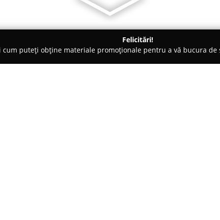
Felicitări!
ți cum puteți obține materiale promoționale pentru a vă bucura d
nte Florale - Bucureşti
iFlori.ro
Despre companie:
iFlori.ro
reprezintă o florărie o
axată pe livrarea florilor proasp
Oferta companiei include o gam
realizate de florari experți cu a
Arată mai multe >>
exigentele atât pentru ocazii sp
tip corporate.