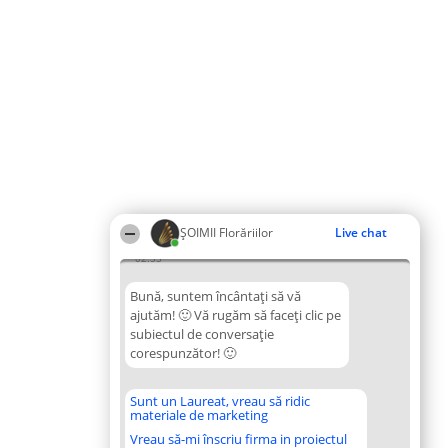
ȘOIMII Florăriilor
Live chat
02:53
Bună, suntem încântați să vă
ajutăm! 🙂 Vă rugăm să faceți clic pe
subiectul de conversație
corespunzător! 🙂
Sunt un Laureat, vreau să ridic
materiale de marketing
Vreau să-mi înscriu firma in proiectul