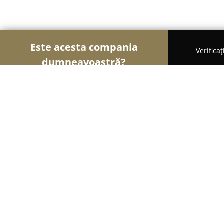
Este acesta compania
Verifica
dumneavoastră?
Șoimii Florăriilor
Florării, Flori Online, Aranjame
iFlori.ro
9.7
(198)