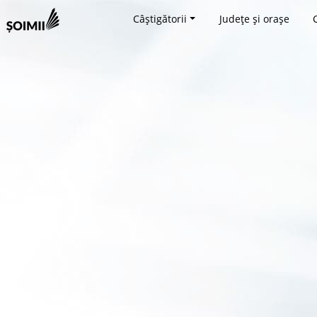
Câștigătorii
Județe și orașe