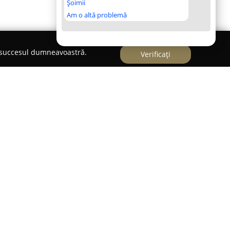
Șoimii
Am o altă problemă
e succesul dumneavoastră.
Verificați
nline cu sediul pe Șoseaua Viilor 14 în București,
ete și atractive direct la domiciliul clienților.
ă largă de buchete și aranjamente florale,
tenție la fiecare detaliu, menite să satisfacă
eciale, nunți, botezuri, cât și pentru cerințe de