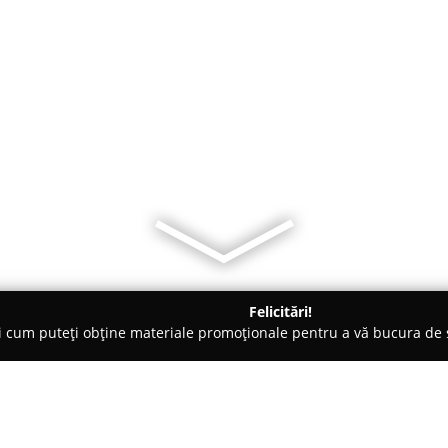
Felicitări!
ți cum puteți obține materiale promoționale pentru a vă bucura d
te Florale - Olt
Aranjamente Flori Darraza