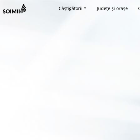
Câștigătorii
Județe și orașe