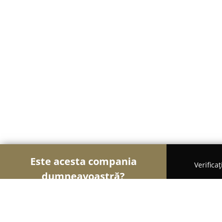
Este acesta compania
Verifica
dumneavoastră?
Șoimii Florăriilor
Florării, Flori Online, Aranjamen