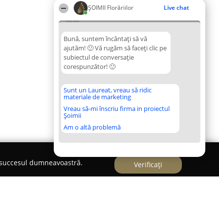
ȘOIMII Florăriilor
Live chat
08:48
Bună, suntem încântați să vă
ajutăm! 🙂 Vă rugăm să faceți clic pe
subiectul de conversație
corespunzător! 🙂
Sunt un Laureat, vreau să ridic
materiale de marketing
Vreau să-mi înscriu firma in proiectul
Șoimii
Am o altă problemă
e succesul dumneavoastră.
Verificați