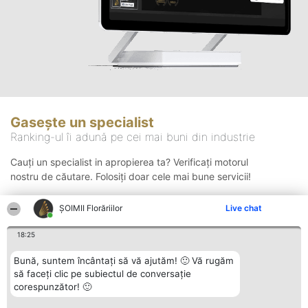
Gasește un specialist
Ranking-ul îi adună pe cei mai buni din industrie
Cauți un specialist in apropierea ta? Verificați motorul
nostru de căutare. Folosiți doar cele mai bune servicii!
ȘOIMII Florăriilor
Live chat
Căutare
18:25
Bună, suntem încântați să vă ajutăm! 🙂 Vă rugăm
să faceți clic pe subiectul de conversație
corespunzător! 🙂