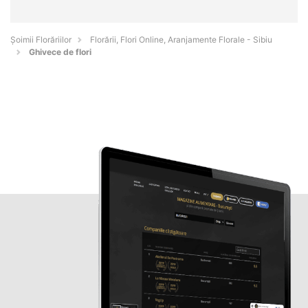
Șoimii Florăriilor
Florării, Flori Online, Aranjamente Florale - Sibiu
Ghivece de flori