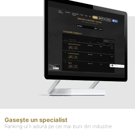
Gasește un specialist
Ranking-ul îi adună pe cei mai buni din industrie