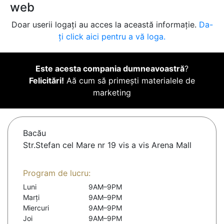
web
Doar userii logați au acces la această informație.
Da-
ți click aici pentru a vă loga.
Este acesta compania dumneavoastră
?
Felicitări!
Aă cum să primești materialele de
marketing
Bacău
Str.Stefan cel Mare nr 19 vis a vis Arena Mall
Program de lucru:
Luni
9AM–9PM
Marți
9AM–9PM
Miercuri
9AM–9PM
Joi
9AM–9PM