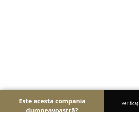
Este acesta compania
Verifica
dumneavoastră?
Șoimii Florăriilor
Florării, Flori Online, Aranjame