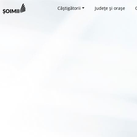
Câștigătorii
Județe și orașe