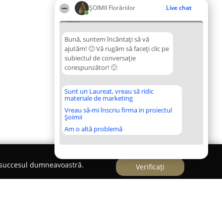
ȘOIMII Florăriilor
Live chat
03:25
Bună, suntem încântați să vă
ajutăm! 🙂 Vă rugăm să faceți clic pe
subiectul de conversație
corespunzător! 🙂
Sunt un Laureat, vreau să ridic
materiale de marketing
Vreau să-mi înscriu firma in proiectul
Șoimii
Am o altă problemă
e succesul dumneavoastră.
Verificați