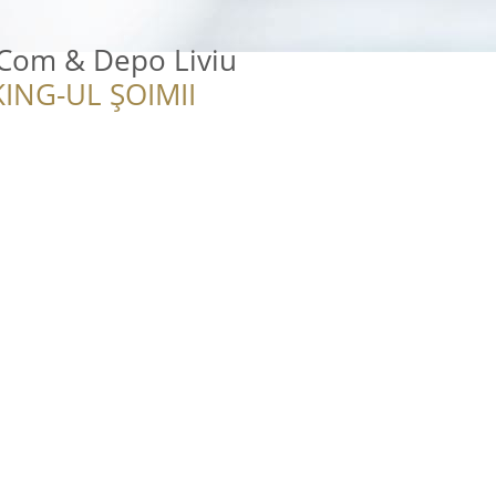
i Com & Depo Liviu
ING-UL ȘOIMII