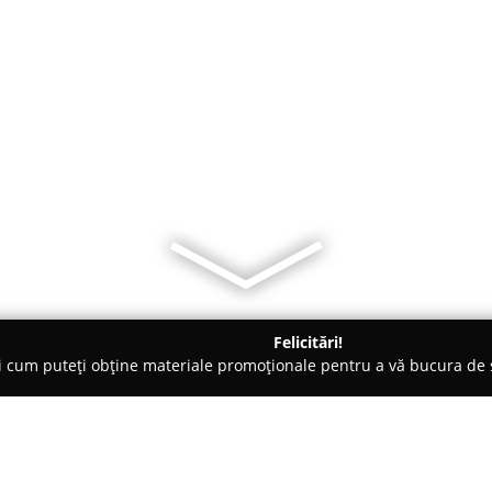
Felicitări!
ți cum puteți obține materiale promoționale pentru a vă bucura d
nte Florale - Călăraşi
Cristiana Flori Com & Depo Liviu