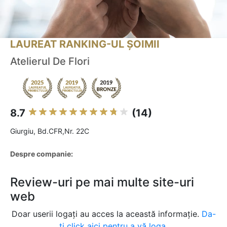
LAUREAT RANKING-UL ȘOIMII
Atelierul De Flori
8.7
(14)
Giurgiu, Bd.CFR,Nr. 22C
Despre companie:
Review-uri pe mai multe site-uri
web
Doar userii logați au acces la această informație.
Da-
ți click aici pentru a vă loga.