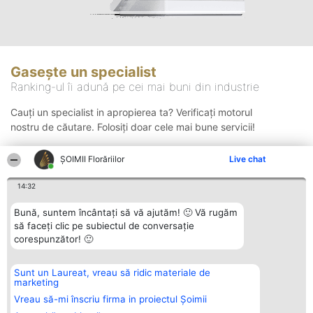
Gasește un specialist
Ranking-ul îi adună pe cei mai buni din industrie
Cauți un specialist in apropierea ta? Verificați motorul
nostru de căutare. Folosiți doar cele mai bune servicii!
ȘOIMII Florăriilor
Live chat
Căutare
14:32
Bună, suntem încântați să vă ajutăm! 🙂 Vă rugăm
să faceți clic pe subiectul de conversație
corespunzător! 🙂
Sunt un Laureat, vreau să ridic materiale de
Organizator Ranking
Plebiscyt
Contact
marketing
BRIGHT SOLUTIONS BR SRL
Câștigătorii
Contact
Aleea Timisul De Sus 2 Bl. A30
Lista Tuturor
Vreau să-mi înscriu firma in proiectul Șoimii
Sc. A Et. 4 Ap. 13 Cod 061952
Laureaților