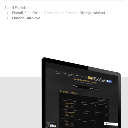
Șoimii Florăriilor
Florării, Flori Online, Aranjamente Florale - Bistriţa-Năsăud
Floraria Cataleya