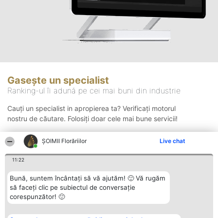
Gasește un specialist
Ranking-ul îi adună pe cei mai buni din industrie
Cauți un specialist in apropierea ta? Verificați motorul
nostru de căutare. Folosiți doar cele mai bune servicii!
ȘOIMII Florăriilor
Live chat
Căutare
11:22
Bună, suntem încântați să vă ajutăm! 🙂 Vă rugăm
să faceți clic pe subiectul de conversație
corespunzător! 🙂