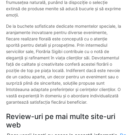
frumusețea naturală, punând la dispoziție o selecție
extinsă de produse menite să aducă bucurie și să exprime
emoții.
De la buchete sofisticate dedicate momentelor speciale, la
aranjamente inovatoare pentru diverse evenimente,
fiecare realizare florală este concepută cu o atenție
sporită pentru detalii și prospețime. Prin intermediul
serviciilor sale, Florăria Sigibi contribuie cu o notă de
eleganță și rafinament în viața clienților săi. Devotamentul
față de calitate și creativitate conferă acestei florării o
poziție de top pe piața locală. Indiferent dacă este nevoie
de un cadou aparte, un decor pentru un eveniment sau o
surpriză plină de sinceritate, soluțiile propuse sunt
întotdeauna adaptate preferințelor și cerințelor clienților. O
vastă experiență în domeniu și o abordare individualizată
garantează satisfacția fiecărui beneficiar.
Review-uri pe mai multe site-uri
web