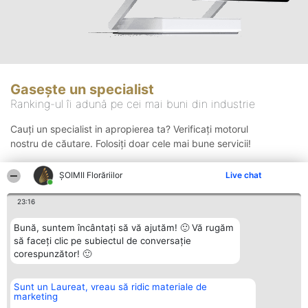
Gasește un specialist
Ranking-ul îi adună pe cei mai buni din industrie
Cauți un specialist in apropierea ta? Verificați motorul
nostru de căutare. Folosiți doar cele mai bune servicii!
ȘOIMII Florăriilor
Live chat
Căutare
23:16
Bună, suntem încântați să vă ajutăm! 🙂 Vă rugăm
să faceți clic pe subiectul de conversație
corespunzător! 🙂
Sunt un Laureat, vreau să ridic materiale de
Organizator Ranking
Plebiscyt
Contact
marketing
BRIGHT SOLUTIONS BR SRL
Câștigătorii
Contact