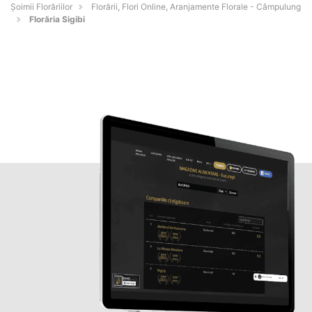
Șoimii Florăriilor
Florării, Flori Online, Aranjamente Florale - Câmpulung
Florăria Sigibi