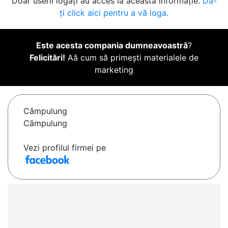
Doar userii logați au acces la această informație.
Da-
ți click aici pentru a vă loga.
Este acesta compania dumneavoastră
?
Felicitări!
Aă cum să primești materialele de
marketing
Câmpulung
Câmpulung
Vezi profilul firmei pe