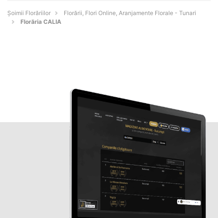
Șoimii Florăriilor
Florării, Flori Online, Aranjamente Florale - Tunari
Florăria CALIA