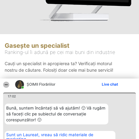
Gasește un specialist
Ranking-ul îi adună pe cei mai buni din industrie
Cauți un specialist in apropierea ta? Verificați motorul
nostru de căutare. Folosiți doar cele mai bune servicii!
ȘOIMII Florăriilor
Live chat
Căutare
17:02
Bună, suntem încântați să vă ajutăm! 🙂 Vă rugăm
să faceți clic pe subiectul de conversație
corespunzător! 🙂
Sunt un Laureat, vreau să ridic materiale de
Organizator Ranking
Plebiscyt
Contact