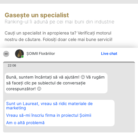
Gasește un specialist
Ranking-ul îi adună pe cei mai buni din industrie
Cauți un specialist in apropierea ta? Verificați motorul
nostru de căutare. Folosiți doar cele mai bune servicii!
ȘOIMII Florăriilor
Live chat
Căutare
22:06
Bună, suntem încântați să vă ajutăm! 🙂 Vă rugăm
să faceți clic pe subiectul de conversație
corespunzător! 🙂
Sunt un Laureat, vreau să ridic materiale de
Organizator Ranking
Plebiscyt
Contact
marketing
BRIGHT SOLUTIONS BR SRL
Câștigătorii
Contact
Aleea Timisul De Sus 2 Bl. A30
Lista Tuturor
Vreau să-mi înscriu firma in proiectul Șoimii
Sc. A Et. 4 Ap. 13 Cod 061952
Laureaților
Am o altă problemă
București
Reguli
CUI 36737675
Statut
tel: +40 770 990 492
Politica de
confidențialitate