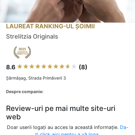
LAUREAT RANKING-UL ȘOIMII
Strelitzia Originals
8.6
(8)
Şărmăşag, Strada Primăverii 3
Despre companie:
Review-uri pe mai multe site-uri
web
Doar userii logați au acces la această informație.
Da-
ți click aici pentru a vă loga.