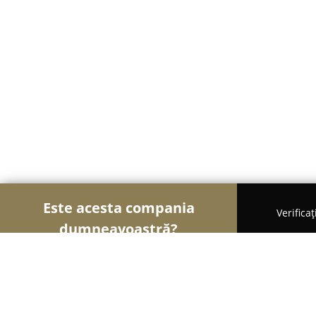
Este acesta compania
Verifica
dumneavoastră?
Șoimii Florăriilor
Florării, Flori Online, Aranjame