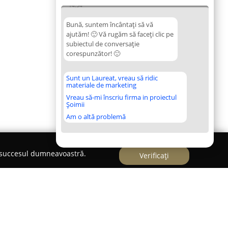
14:54
Bună, suntem încântați să vă
ajutăm! 🙂 Vă rugăm să faceți clic pe
subiectul de conversație
corespunzător! 🙂
Sunt un Laureat, vreau să ridic
materiale de marketing
Vreau să-mi înscriu firma in proiectul
Șoimii
Am o altă problemă
e succesul dumneavoastră.
Verificați