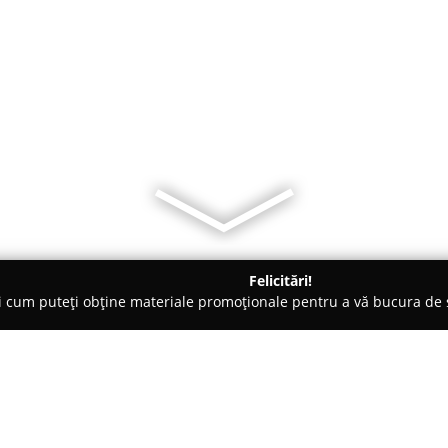
Felicitări!
ți cum puteți obține materiale promoționale pentru a vă bucura d
nte Florale - Focşani
SebFlowers