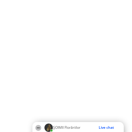
ȘOIMII Florăriilor
Live chat