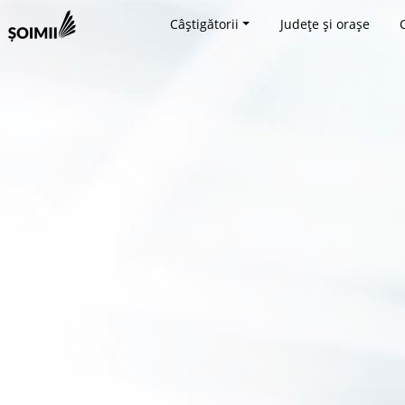
Câștigătorii
Județe și orașe