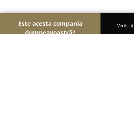
Este acesta compania
Verifica
dumneavoastră?
Șoimii Florăriilor
Florării, Flori Online, Aranjamen
Rossa Flowers
8.6
(8)
Iaşi, Șoseaua Bucium
Afișează numărul de telefon