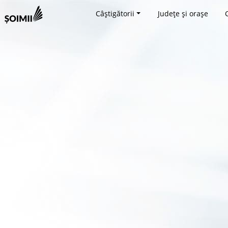
Câștigătorii
Județe și orașe