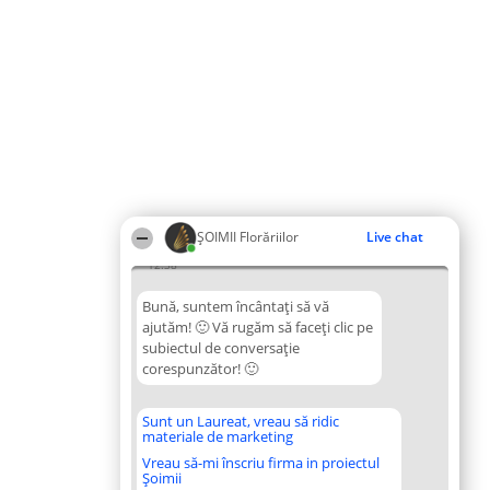
ȘOIMII Florăriilor
Live chat
12:38
Bună, suntem încântați să vă
ajutăm! 🙂 Vă rugăm să faceți clic pe
subiectul de conversație
corespunzător! 🙂
Sunt un Laureat, vreau să ridic
materiale de marketing
Vreau să-mi înscriu firma in proiectul
Șoimii