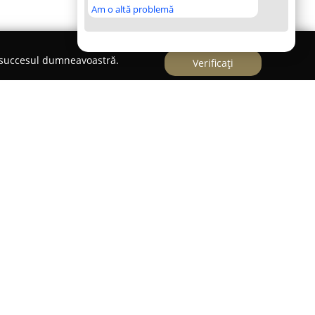
Am o altă problemă
e succesul dumneavoastră.
Verificați
 este recunoscută pentru pasiunea și
ranjamentelor florale, oferind clienților
at. Localizată pe Șoseaua Bucium, această florărie
 reper pentru cei interesați de buchete rafinate
, adaptate diverselor ocazii importante. Echipa cu
ransmiterea emoțiilor prin fiecare creație, fie că
re, semne de apreciere ori momente de bucurie