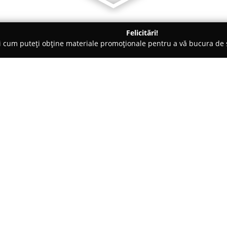
Felicitări!
ți cum puteți obține materiale promoționale pentru a vă bucura d
te Florale - Iaşi
Rossa Flowers
Despre companie:
Florăria
Rossa Flowers
din Iași
angajamentul său față de arta a
compoziții creative și de neuit
s-a impus rapid ca un punct de
și aranjamente florale speciale
experiență se concentrează pe t
este vorba de evenimente majo
zilnică.