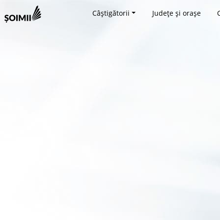
Câștigătorii
Județe și orașe