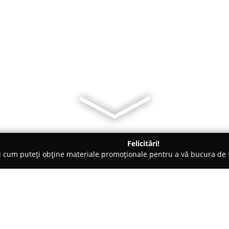
Felicitări!
ți cum puteți obține materiale promoționale pentru a vă bucura d
nte Florale - Cluj-Napoca
Plumeria LUX