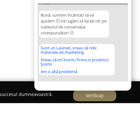
15:07
Bună, suntem încântați să vă
ajutăm! 🙂 Vă rugăm să faceți clic pe
subiectul de conversație
corespunzător! 🙂
Sunt un Laureat, vreau să ridic
materiale de marketing
Vreau să-mi înscriu firma in proiectul
Șoimii
Am o altă problemă
e succesul dumneavoastră.
Verificați