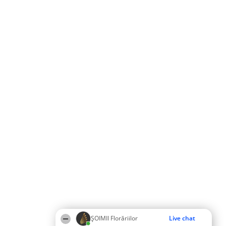
ȘOIMII Florăriilor
Live chat