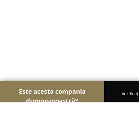
Este acesta compania
Verifica
dumneavoastră?
Șoimii Florăriilor
Florării, Flori Online, Aranjame