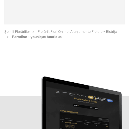
Șoimii Florăriilor
Florării, Flori Online, Aranjamente Florale - Bistriţa
Paradise - younique boutique