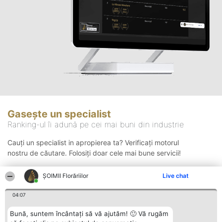
Gasește un specialist
Ranking-ul îi adună pe cei mai buni din industrie
Cauți un specialist in apropierea ta? Verificați motorul
nostru de căutare. Folosiți doar cele mai bune servicii!
ȘOIMII Florăriilor
Live chat
Căutare
04:07
Bună, suntem încântați să vă ajutăm! 🙂 Vă rugăm