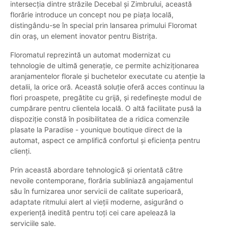
intersecția dintre străzile Decebal și Zimbrului, această
florărie introduce un concept nou pe piața locală,
distingându-se în special prin lansarea primului Floromat
din oraș, un element inovator pentru Bistrița.
Floromatul reprezintă un automat modernizat cu
tehnologie de ultimă generație, ce permite achiziționarea
aranjamentelor florale și buchetelor executate cu atenție la
detalii, la orice oră. Această soluție oferă acces continuu la
flori proaspete, pregătite cu grijă, și redefinește modul de
cumpărare pentru clientela locală. O altă facilitate pusă la
dispoziție constă în posibilitatea de a ridica comenzile
plasate la Paradise - younique boutique direct de la
automat, aspect ce amplifică confortul și eficiența pentru
clienți.
Prin această abordare tehnologică și orientată către
nevoile contemporane, florăria subliniază angajamentul
său în furnizarea unor servicii de calitate superioară,
adaptate ritmului alert al vieții moderne, asigurând o
experiență inedită pentru toți cei care apelează la
serviciile sale.