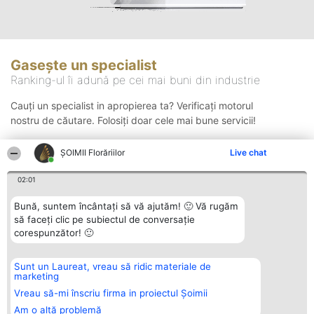
Gasește un specialist
Ranking-ul îi adună pe cei mai buni din industrie
Cauți un specialist in apropierea ta? Verificați motorul
nostru de căutare. Folosiți doar cele mai bune servicii!
ȘOIMII Florăriilor
Live chat
Căutare
02:01
Bună, suntem încântați să vă ajutăm! 🙂 Vă rugăm
să faceți clic pe subiectul de conversație
corespunzător! 🙂
Sunt un Laureat, vreau să ridic materiale de
Organizator Ranking
Plebiscyt
Contact
marketing
BRIGHT SOLUTIONS BR SRL
Câștigătorii
Contact
Aleea Timisul De Sus 2 Bl. A30
Lista Tuturor
Vreau să-mi înscriu firma in proiectul Șoimii
Sc. A Et. 4 Ap. 13 Cod 061952
Laureaților
Am o altă problemă
București
Reguli