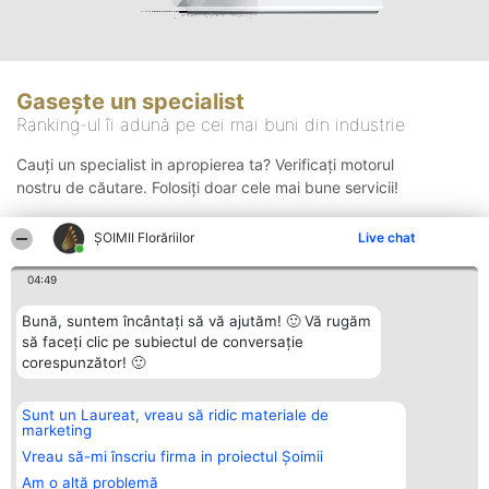
Gasește un specialist
Ranking-ul îi adună pe cei mai buni din industrie
Cauți un specialist in apropierea ta? Verificați motorul
nostru de căutare. Folosiți doar cele mai bune servicii!
ȘOIMII Florăriilor
Live chat
Căutare
04:49
Bună, suntem încântați să vă ajutăm! 🙂 Vă rugăm
să faceți clic pe subiectul de conversație
corespunzător! 🙂
Sunt un Laureat, vreau să ridic materiale de
Organizator Ranking
Plebiscyt
Contact
marketing
BRIGHT SOLUTIONS BR SRL
Câștigătorii
Contact
Aleea Timisul De Sus 2 Bl. A30
Lista Tuturor
Vreau să-mi înscriu firma in proiectul Șoimii
Sc. A Et. 4 Ap. 13 Cod 061952
Laureaților
Am o altă problemă
București
Reguli