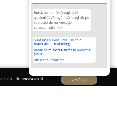
07:14
Bună, suntem încântați să vă
ajutăm! 🙂 Vă rugăm să faceți clic pe
subiectul de conversație
corespunzător! 🙂
Sunt un Laureat, vreau să ridic
materiale de marketing
Vreau să-mi înscriu firma in proiectul
Șoimii
Am o altă problemă
e succesul dumneavoastră.
Verificați