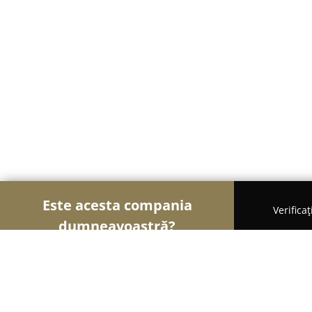
Este acesta compania
Verifica
dumneavoastră?
Șoimii Florăriilor
Florării, Flori Online, Aranjame