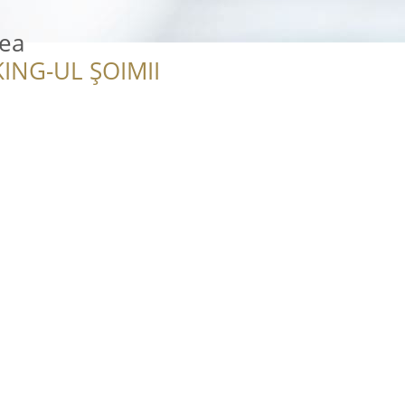
eea
ING-UL ȘOIMII