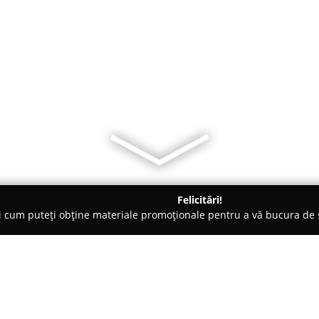
Felicitări!
ți cum puteți obține materiale promoționale pentru a vă bucura d
nte Florale - Pâncota
Florăria OniDeea