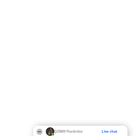
ȘOIMII Florăriilor
Live chat