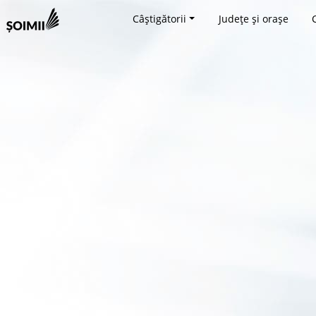
Câștigătorii
Județe și orașe