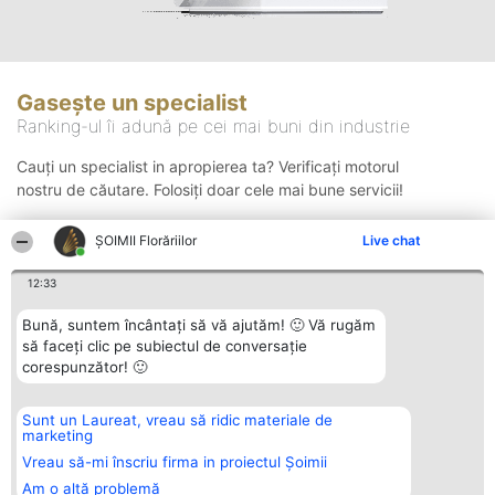
Gasește un specialist
Ranking-ul îi adună pe cei mai buni din industrie
Cauți un specialist in apropierea ta? Verificați motorul
nostru de căutare. Folosiți doar cele mai bune servicii!
ȘOIMII Florăriilor
Live chat
Căutare
12:33
Bună, suntem încântați să vă ajutăm! 🙂 Vă rugăm
să faceți clic pe subiectul de conversație
corespunzător! 🙂
Sunt un Laureat, vreau să ridic materiale de
Organizator Ranking
Plebiscyt
Contact
marketing
BRIGHT SOLUTIONS BR SRL
Câștigătorii
Contact
Aleea Timisul De Sus 2 Bl. A30
Lista Tuturor
Vreau să-mi înscriu firma in proiectul Șoimii
Sc. A Et. 4 Ap. 13 Cod 061952
Laureaților
Am o altă problemă
București
Reguli