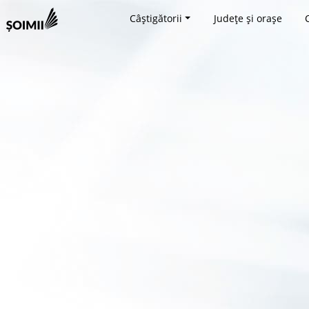
Câștigătorii
Județe și orașe