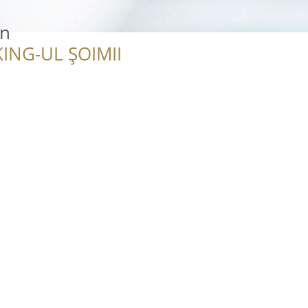
an
ING-UL ȘOIMII