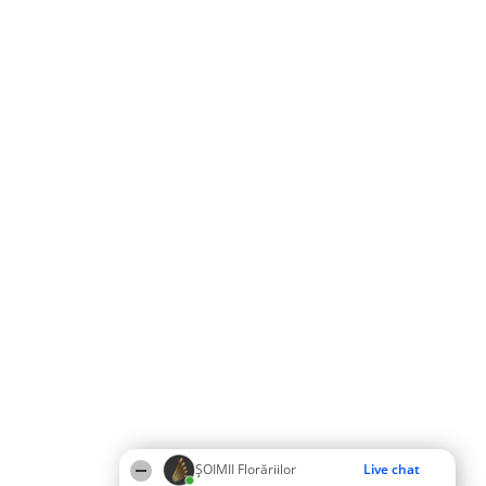
ȘOIMII Florăriilor
Live chat