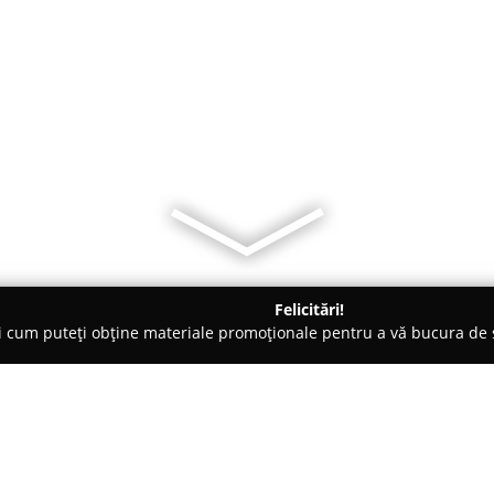
Felicitări!
ți cum puteți obține materiale promoționale pentru a vă bucura d
nte Florale - Şelimbăr
Florăria Damian