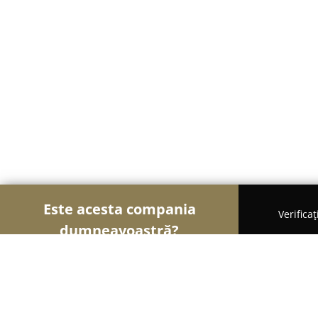
Este acesta compania
Verifica
dumneavoastră?
Șoimii Florăriilor
Florării, Flori Online, Aranjame