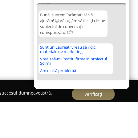
22:40
Bună, suntem încântați să vă
ajutăm! 🙂 Vă rugăm să faceți clic pe
subiectul de conversație
corespunzător! 🙂
Sunt un Laureat, vreau să ridic
materiale de marketing
Vreau să-mi înscriu firma in proiectul
Șoimii
Am o altă problemă
e succesul dumneavoastră.
Verificați