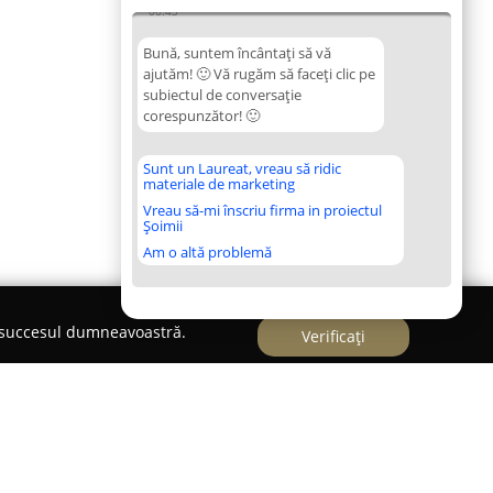
06:43
Bună, suntem încântați să vă
ajutăm! 🙂 Vă rugăm să faceți clic pe
subiectul de conversație
corespunzător! 🙂
Sunt un Laureat, vreau să ridic
materiale de marketing
Vreau să-mi înscriu firma in proiectul
Șoimii
Am o altă problemă
e succesul dumneavoastră.
Verificați