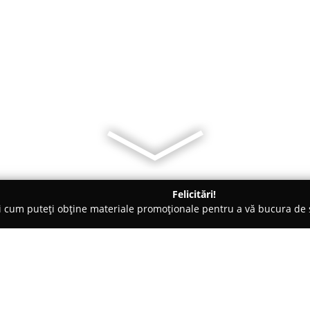
Felicitări!
ți cum puteți obține materiale promoționale pentru a vă bucura d
nte Florale - Bucureşti
Florăria by Geo