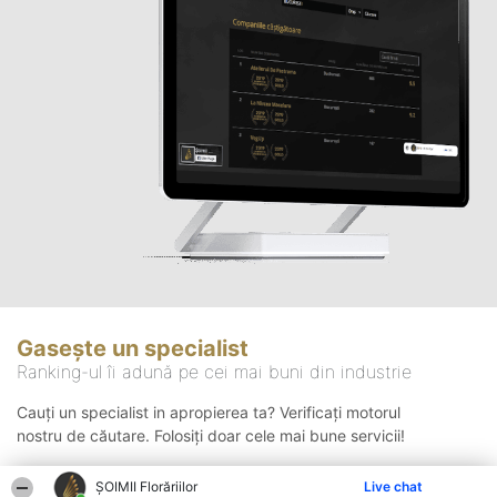
Gasește un specialist
Ranking-ul îi adună pe cei mai buni din industrie
Cauți un specialist in apropierea ta? Verificați motorul
nostru de căutare. Folosiți doar cele mai bune servicii!
ȘOIMII Florăriilor
Live chat