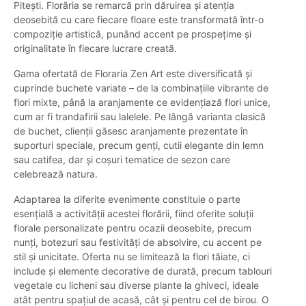
Pitești. Florăria se remarcă prin dăruirea și atenția
deosebită cu care fiecare floare este transformată într-o
compoziție artistică, punând accent pe prospețime și
originalitate în fiecare lucrare creată.
Gama ofertată de Floraria Zen Art este diversificată și
cuprinde buchete variate – de la combinațiile vibrante de
flori mixte, până la aranjamente ce evidențiază flori unice,
cum ar fi trandafirii sau lalelele. Pe lângă varianta clasică
de buchet, clienții găsesc aranjamente prezentate în
suporturi speciale, precum genți, cutii elegante din lemn
sau catifea, dar și coșuri tematice de sezon care
celebrează natura.
Adaptarea la diferite evenimente constituie o parte
esențială a activității acestei florării, fiind oferite soluții
florale personalizate pentru ocazii deosebite, precum
nunți, botezuri sau festivități de absolvire, cu accent pe
stil și unicitate. Oferta nu se limitează la flori tăiate, ci
include și elemente decorative de durată, precum tablouri
vegetale cu licheni sau diverse plante la ghiveci, ideale
atât pentru spațiul de acasă, cât și pentru cel de birou. O