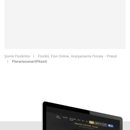
Șoimii Florăriilor
Florării, Flori Online, Aranjamente Florale - Piteşti
FlorariazenartPitesti