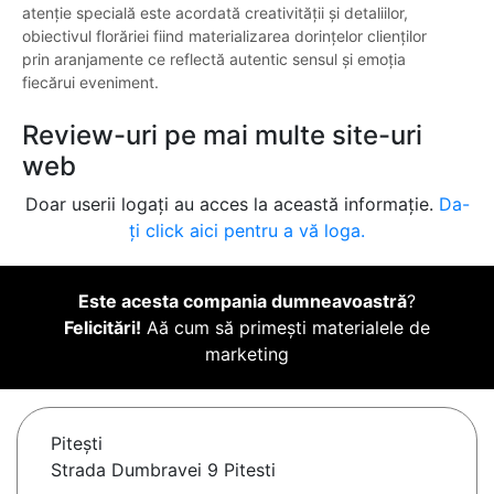
atenție specială este acordată creativității și detaliilor,
obiectivul florăriei fiind materializarea dorințelor clienților
prin aranjamente ce reflectă autentic sensul și emoția
fiecărui eveniment.
Review-uri pe mai multe site-uri
web
Doar userii logați au acces la această informație.
Da-
ți click aici pentru a vă loga.
Este acesta compania dumneavoastră
?
Felicitări!
Aă cum să primești materialele de
marketing
Piteşti
Strada Dumbravei 9 Pitesti