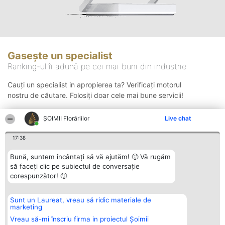
Gasește un specialist
Ranking-ul îi adună pe cei mai buni din industrie
Cauți un specialist in apropierea ta? Verificați motorul
nostru de căutare. Folosiți doar cele mai bune servicii!
ȘOIMII Florăriilor
Live chat
Căutare
17:38
Bună, suntem încântați să vă ajutăm! 🙂 Vă rugăm
să faceți clic pe subiectul de conversație
corespunzător! 🙂
Sunt un Laureat, vreau să ridic materiale de
Organizator Ranking
Plebiscyt
Contact
marketing
BRIGHT SOLUTIONS BR SRL
Câștigătorii
Contact
Aleea Timisul De Sus 2 Bl. A30
Lista Tuturor
Vreau să-mi înscriu firma in proiectul Șoimii
Sc. A Et. 4 Ap. 13 Cod 061952
Laureaților