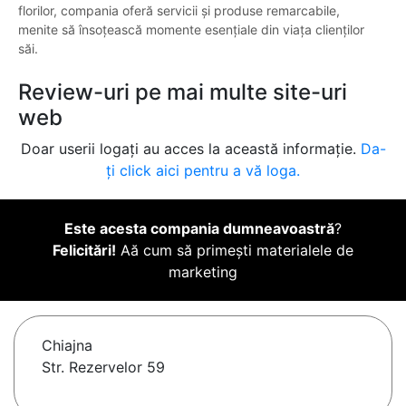
florilor, compania oferă servicii și produse remarcabile,
menite să însoțească momente esențiale din viața clienților
săi.
Review-uri pe mai multe site-uri
web
Doar userii logați au acces la această informație.
Da-
ți click aici pentru a vă loga.
Este acesta compania dumneavoastră
?
Felicitări!
Aă cum să primești materialele de
marketing
Chiajna
Str. Rezervelor 59