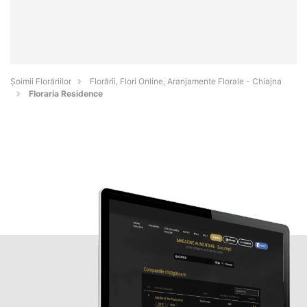
Șoimii Florăriilor
Florării, Flori Online, Aranjamente Florale - Chiajna
Floraria Residence