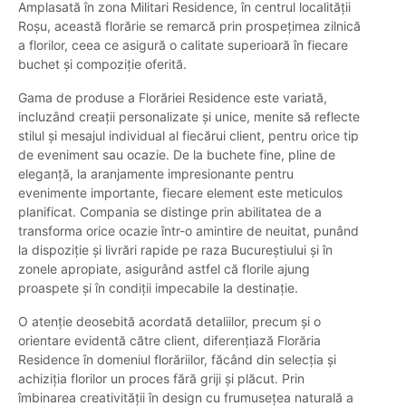
Amplasată în zona Militari Residence, în centrul localității
Roșu, această florărie se remarcă prin prospețimea zilnică
a florilor, ceea ce asigură o calitate superioară în fiecare
buchet și compoziție oferită.
Gama de produse a Florăriei Residence este variată,
incluzând creații personalizate și unice, menite să reflecte
stilul și mesajul individual al fiecărui client, pentru orice tip
de eveniment sau ocazie. De la buchete fine, pline de
eleganță, la aranjamente impresionante pentru
evenimente importante, fiecare element este meticulos
planificat. Compania se distinge prin abilitatea de a
transforma orice ocazie într-o amintire de neuitat, punând
la dispoziție și livrări rapide pe raza Bucureștiului și în
zonele apropiate, asigurând astfel că florile ajung
proaspete și în condiții impecabile la destinație.
O atenție deosebită acordată detaliilor, precum și o
orientare evidentă către client, diferențiază Florăria
Residence în domeniul florăriilor, făcând din selecția și
achiziția florilor un proces fără griji și plăcut. Prin
îmbinarea creativității în design cu frumusețea naturală a