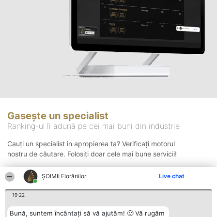
Gasește un specialist
Ranking-ul îi adună pe cei mai buni din industrie
Cauți un specialist in apropierea ta? Verificați motorul
nostru de căutare. Folosiți doar cele mai bune servicii!
ȘOIMII Florăriilor
Live chat
Căutare
19:22
Bună, suntem încântați să vă ajutăm! 🙂 Vă rugăm