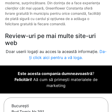
moderne, surprinzătoare. Din dorința de a face experiența
clienților cât mai ușoară, Greenflower Constanta oferă
livrare gratuită în municipiu pentru orice comandă, facilități
de plată sigură cu cardul și opțiunea de a adăuga o
felicitare gratuită la fiecare comandă.
Review-uri pe mai multe site-uri
web
Doar userii logați au acces la această informație.
Da-
ți click aici pentru a vă loga.
Este acesta compania dumneavoastră
?
Felicitări!
Aă cum să primești materialele de
marketing
Bucureşti
Bvd.Tomis Nr.391