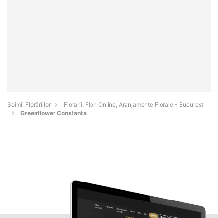
Șoimii Florăriilor
Florării, Flori Online, Aranjamente Florale - Bucureşti
Greenflower Constanta