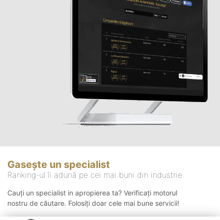
Gasește un specialist
Ranking-ul îi adună pe cei mai buni din industrie
Cauți un specialist in apropierea ta? Verificați motorul
nostru de căutare. Folosiți doar cele mai bune servicii!