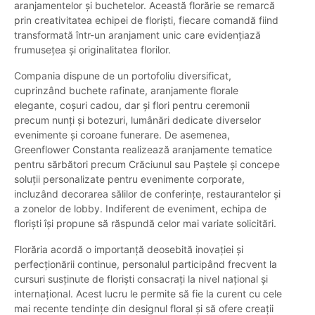
aranjamentelor și buchetelor. Această florărie se remarcă
prin creativitatea echipei de floriști, fiecare comandă fiind
transformată într-un aranjament unic care evidențiază
frumusețea și originalitatea florilor.
Compania dispune de un portofoliu diversificat,
cuprinzând buchete rafinate, aranjamente florale
elegante, coșuri cadou, dar și flori pentru ceremonii
precum nunți și botezuri, lumânări dedicate diverselor
evenimente și coroane funerare. De asemenea,
Greenflower Constanta realizează aranjamente tematice
pentru sărbători precum Crăciunul sau Paștele și concepe
soluții personalizate pentru evenimente corporate,
incluzând decorarea sălilor de conferințe, restaurantelor și
a zonelor de lobby. Indiferent de eveniment, echipa de
floriști își propune să răspundă celor mai variate solicitări.
Florăria acordă o importanță deosebită inovației și
perfecționării continue, personalul participând frecvent la
cursuri susținute de floriști consacrați la nivel național și
internațional. Acest lucru le permite să fie la curent cu cele
mai recente tendințe din designul floral și să ofere creații