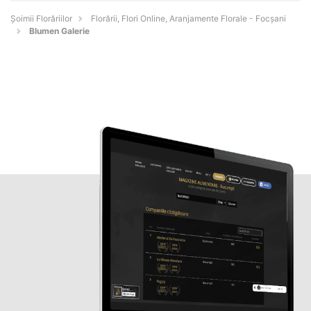
Șoimii Florăriilor
Florării, Flori Online, Aranjamente Florale - Focşani
Blumen Galerie