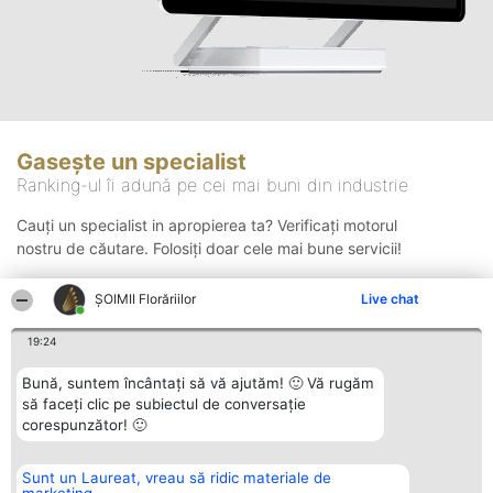
Gasește un specialist
Ranking-ul îi adună pe cei mai buni din industrie
Cauți un specialist in apropierea ta? Verificați motorul
nostru de căutare. Folosiți doar cele mai bune servicii!
ȘOIMII Florăriilor
Live chat
Căutare
19:24
Bună, suntem încântați să vă ajutăm! 🙂 Vă rugăm
să faceți clic pe subiectul de conversație
corespunzător! 🙂
Sunt un Laureat, vreau să ridic materiale de
Organizator Ranking
Plebiscyt
Contact