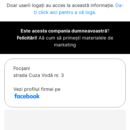
Doar userii logați au acces la această informație.
Da-
ți click aici pentru a vă loga.
Este acesta compania dumneavoastră
?
Felicitări!
Aă cum să primești materialele de
marketing
Focşani
strada Cuza Vodă nr. 3
Vezi profilul firmei pe