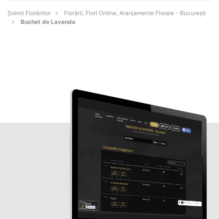
Șoimii Florăriilor
Florării, Flori Online, Aranjamente Florale - Bucureşti
Buchet de Lavanda