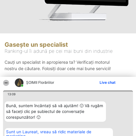
Gasește un specialist
Ranking-ul îi adună pe cei mai buni din industrie
Cauți un specialist in apropierea ta? Verificați motorul
nostru de căutare. Folosiți doar cele mai bune servicii!
ȘOIMII Florăriilor
Live chat
Căutare
13:09
Bună, suntem încântați să vă ajutăm! 🙂 Vă rugăm
să faceți clic pe subiectul de conversație
corespunzător! 🙂
Sunt un Laureat, vreau să ridic materiale de
Organizator Ranking
Plebiscyt
Contact