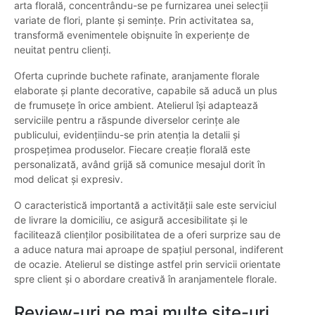
arta florală, concentrându-se pe furnizarea unei selecții
variate de flori, plante și semințe. Prin activitatea sa,
transformă evenimentele obișnuite în experiențe de
neuitat pentru clienți.
Oferta cuprinde buchete rafinate, aranjamente florale
elaborate și plante decorative, capabile să aducă un plus
de frumusețe în orice ambient. Atelierul își adaptează
serviciile pentru a răspunde diverselor cerințe ale
publicului, evidențiindu-se prin atenția la detalii și
prospețimea produselor. Fiecare creație florală este
personalizată, având grijă să comunice mesajul dorit în
mod delicat și expresiv.
O caracteristică importantă a activității sale este serviciul
de livrare la domiciliu, ce asigură accesibilitate și le
facilitează clienților posibilitatea de a oferi surprize sau de
a aduce natura mai aproape de spațiul personal, indiferent
de ocazie. Atelierul se distinge astfel prin servicii orientate
spre client și o abordare creativă în aranjamentele florale.
Review-uri pe mai multe site-uri