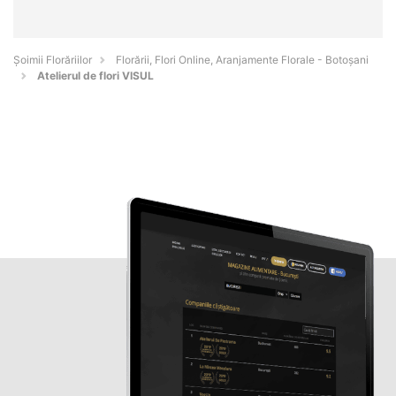
Șoimii Florăriilor
Florării, Flori Online, Aranjamente Florale - Botoşani
Atelierul de flori VISUL