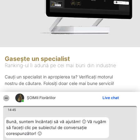
Gasește un specialist
Ranking-ul îi adună pe cei mai buni din industrie
Cauți un specialist in apropierea ta? Verificați motorul
nostru de căutare. Folosiți doar cele mai bune servicii!
ȘOIMII Florăriilor
Live chat
Căutare
14:45
Bună, suntem încântați să vă ajutăm! 🙂 Vă rugăm
să faceți clic pe subiectul de conversație
corespunzător! 🙂